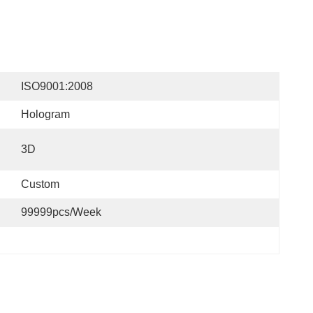
ISO9001:2008
Hologram
3D
Custom
99999pcs/week