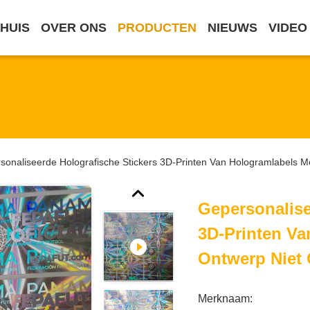
HUIS
OVER ONS
PRODUCTEN
NIEUWS
VIDEO
sonaliseerde Holografische Stickers 3D-Printen Van Hologramlabels 
Gepersonalise
3D-Printen Va
Ontwerp Niet
Merknaam: