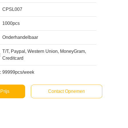
CPSL007
1000pcs
Onderhandelbaar
T/T, Paypal, Western Union, MoneyGram,
:
Creditcard
:
99999pcs/week
Prijs
Contact Opnemen