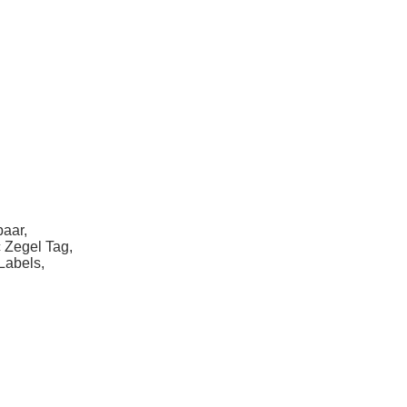
baar
,
 Zegel Tag,
Labels,