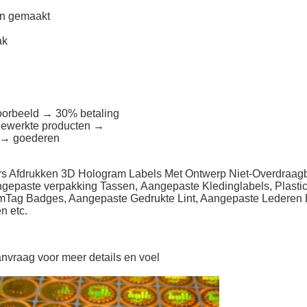
en gemaakt
ak
voorbeeld → 30% betaling
fgewerkte producten →
n → goederen
ers Afdrukken 3D Hologram Labels Met Ontwerp Niet-Overdraag
ngepaste verpakking
Tassen,
Aangepaste Kledinglabels, Plastic
m
Tag Badges, Aangepaste Gedrukte Lint, Aangepaste Lederen 
n etc.
anvraag voor meer details en voel