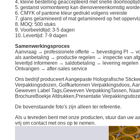
4. kleine bestelling geaccepteerd met snelle doorlooptijd
5. gestanst vormontwerp kan dienovereenkomstig word
6. CMYK of pantone kleur gedrukt volgens vereiste
7. glans gelamineerd of mat gelamineerd op het oppervl
8. MOQ: 500 stuks
9. Voorbeeldtijd: 3-5 dagen
10. Levertijd: 7-9 dagen
Samenwerkingsproces
Aanvraag → professionele offerte → bevestiging PI → 
als aanbetaling → productie regelen → inspectie van a
levertijd informeren → saldobetaling → levering regele
Ontvangen → after-sales service
Ons bedrijf produceert Aangepaste Holografische Stick
Verpakkingsdozen, Golfkartonnen Verpakkingsdoos, Aa
Geweven Label Tags,
Geweven
Verpakking
Tassen, Naa
Brochure
Boekje Afdrukken,
Presentatie Verpakkingsdoze
De bovenstaande foto's zijn alleen ter referentie.
Als u tevreden bent met onze producten, stuur dan uw a
vrij om contact met ons op te nemen.