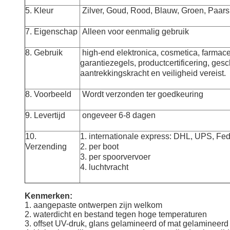
5. Kleur
Zilver, Goud, Rood, Blauw, Groen, Paars
7. Eigenschap
Alleen voor eenmalig gebruik
8. Gebruik
high-end elektronica, cosmetica, farmac
garantiezegels, productcertificering, ges
aantrekkingskracht en veiligheid vereist.
8. Voorbeeld
Wordt verzonden ter goedkeuring
9. Levertijd
ongeveer 6-8 dagen
10.
1. internationale express: DHL, UPS, Fe
Verzending
2. per boot
3. per spoorvervoer
4. luchtvracht
Kenmerken:
1. aangepaste ontwerpen zijn welkom
2. waterdicht en bestand tegen hoge temperaturen
3. offset UV-druk, glans gelamineerd of mat gelamineerd