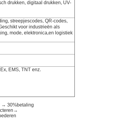
sch drukken, digitaal drukken, UV-
ding, streepjescodes, QR-codes,
Geschikt voor industrieën als
ing, mode, elektronica,en logistiek
edEx, EMS, TNT enz.
r → 30%betaling
ecteren→
goederen