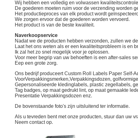
Wij hebben een volledig en volwassen kwaliteitscontrole
De goederen moeten ruim voor de verzending worden ge
Het productieproces van elk product wordt geïnspecteer
We zorgen ervoor dat de goederen worden vervoerd.
Het product is van de beste kwaliteit.
Naverkoopservice
Nadat we de producten hebben verzonden, zullen we de p
Laat het ons weten als er een kwaliteitsprobleem is en b
Ik zal het zo snel mogelijk voor je oplossen.
Voor meer begrip van uw behoeften is een after-sales se
Eep een grote zorg.
Ons bedrijf produceert Custom Roll Labels Paper Self-Ad
Voor
Verpakkingsmerken,
Verpakkingsdozen, golfvormig
Gepersonaliseerde kledinglabels, plastic zegellabels, 
Tag badges, op maat gedrukt lint, op maat gemaakte lede
Presentatie Verpakkingsdozen enz.
De bovenstaande foto's zijn uitsluitend ter informatie.
Als u tevreden bent met onze producten, stuur dan uw vr
Neem contact op.