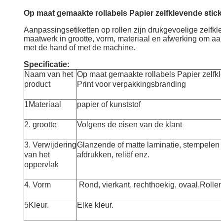
Op maat gemaakte rollabels Papier zelfklevende stic
Aanpassingsetiketten op rollen zijn drukgevoelige zelfkl
maatwerk in grootte, vorm, materiaal en afwerking om a
met de hand of met de machine.
Specificatie:
Naam van het
Op maat gemaakte rollabels Papier zelfk
product
Print voor verpakkingsbranding
1Materiaal
papier of kunststof
2. grootte
Volgens de eisen van de klant
3. Verwijdering
Glanzende of matte lamina­tie, stempelen o
van het
afdrukken, reliëf enz.
oppervlak
4. Vorm
Rond, vierkant, rechthoekig, ovaal,
Rolle
5Kleur.
Elke kleur.