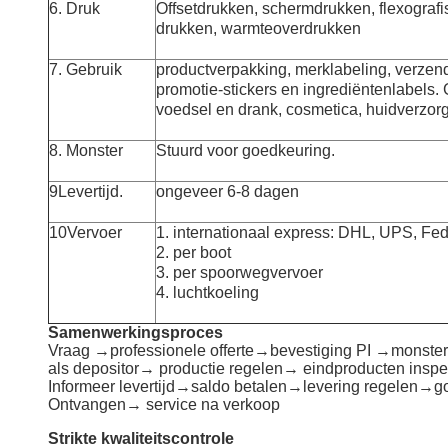
6. Druk
Offsetdrukken, schermdrukken, flexografi
drukken, warmteoverdrukken
7. Gebruik
productverpakking, merklabeling, verzen
promotie-stickers en ingrediëntenlabels. 
voedsel en drank, cosmetica, huidverzorg
8. Monster
Stuurd voor goedkeuring.
9Levertijd.
ongeveer 6-8 dagen
10Vervoer
1. internationaal express: DHL, UPS, F
2. per boot
3. per spoorwegvervoer
4. luchtkoeling
Samenwerkingsproces
Vraag →professionele offerte→bevestiging PI →monste
als depositor→ productie regelen→ eindproducten insp
Informeer levertijd→saldo betalen→levering regelen→
Ontvangen→ service na verkoop
Strikte kwaliteitscontrole