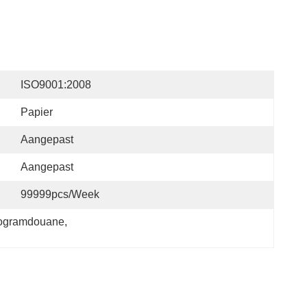
ISO9001:2008
Papier
Aangepast
Aangepast
99999pcs/week
ologramdouane
, 