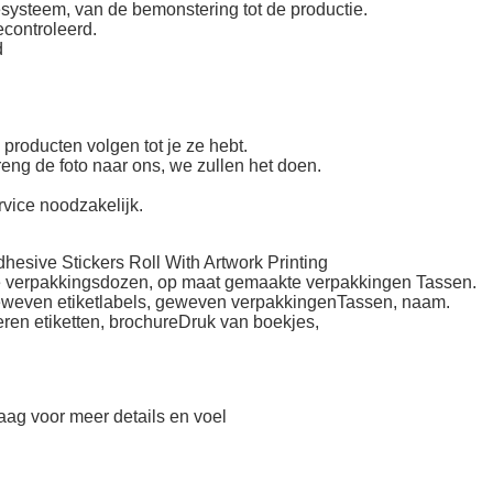
systeem, van de bemonstering tot de productie.
controleerd.
d
roducten volgen tot je ze hebt.
reng de foto naar ons, we zullen het doen.
rvice noodzakelijk.
hesive Stickers Roll With Artwork Printing
e verpakkingsdozen, op maat gemaakte verpakkingen
Tassen.
geweven etiketlabels, geweven verpakkingen
Tassen, naam.
ren etiketten, brochure
Druk van boekjes,
aag voor meer details en voel