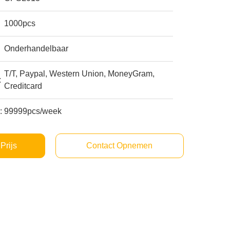
1000pcs
Onderhandelbaar
T/T, Paypal, Western Union, MoneyGram,
:
Creditcard
:
99999pcs/week
Prijs
Contact Opnemen