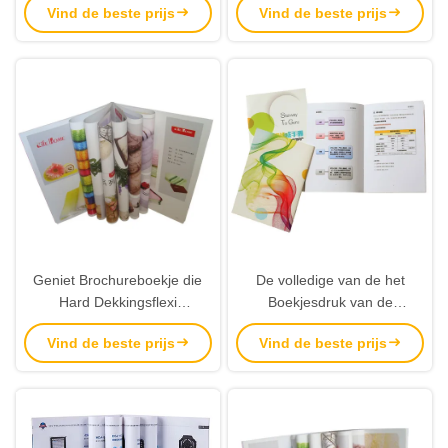
Vind de beste prijs
Vind de beste prijs
Vliegers
Geniet Brochureboekje die
De volledige van de het
Hard Dekkingsflexi
Boekjesdruk van de
Verbindend Bindend
Kleurenbrochure Vouwen van
Vind de beste prijs
Vind de beste prijs
Levendig Beeld drukken
Bi landen het Vierkante Boek
van het Fototijdschrift