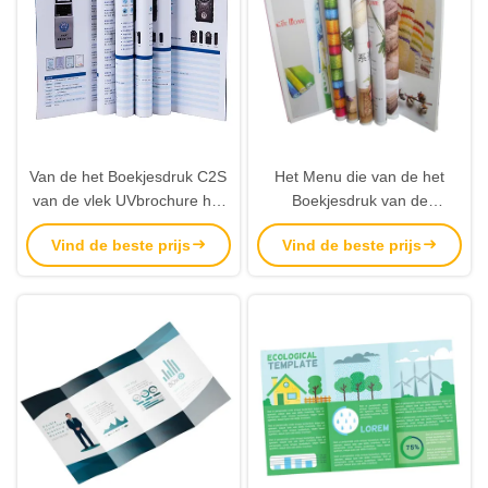
Van de het Boekjesdruk C2S
Het Menu die van de het
van de vlek UVbrochure het
Boekjesdruk van de
Met een laag bedekte
pamfletbrochure Informatieve
Vind de beste prijs
Vind de beste prijs
Document Modern Ontwerp
Gevoelig adverteren
Promotie