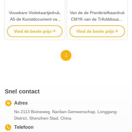
Vouwbare Visitekaartjedruk,
Van de de Prentbriefkaardruk
A5-de Kunstdocument van
CMYK van de Trifolddouane
de Pamfletdruk Volledige
van de de Schoonheids
Vind de beste prijs
Vind de beste prijs
Kleur
Visuele Betekenis Hoge Multi
Functioneel
1
Snel contact
Adres
No.2113 Bixineweg, Nanlian-Gemeenschap, Longgang-
District, Shenzhen-Stad, China
Telefoon