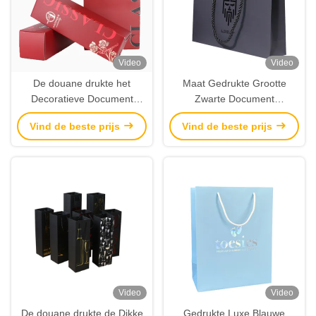
Video
Video
De douane drukte het
Maat Gedrukte Grootte
Decoratieve Document
Zwarte Document
Kleurenvak van
Boodschappentassen met
Vind de beste prijs
Vind de beste prijs
Gunstzakken met
Vlek UVlogo twisted handles
Handvatkabel voor Verkoop
Video
Video
De douane drukte de Dikke
Gedrukte Luxe Blauwe