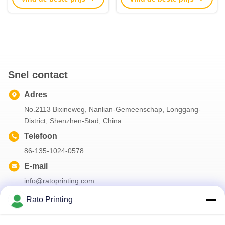
Verpakking Presentatie
Verpakking Te koop
dozen Met deksel
Snel contact
Adres
No.2113 Bixineweg, Nanlian-Gemeenschap, Longgang-
District, Shenzhen-Stad, China
Telefoon
86-135-1024-0578
E-mail
info@ratoprinting.com
Rato Printing