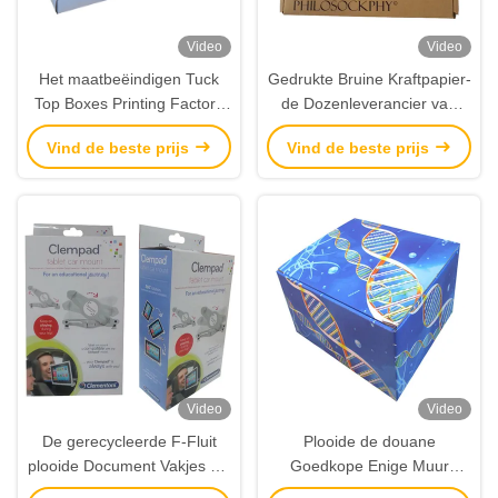
Video
Video
Het maatbeëindigen Tuck
Gedrukte Bruine Kraftpapier-
Top Boxes Printing Factory
de Dozenleverancier van
van het e-Fluit
Mailer van het F-fluit
Vind de beste prijs
Vind de beste prijs
Golfkartonbroodje
Golfkartonproduct
Video
Video
De gerecycleerde F-Fluit
Plooide de douane
plooide Document Vakjes die
Goedkope Enige Muur
voor Tablet drukken opzet
Omgekeerd Tuck End Boxes