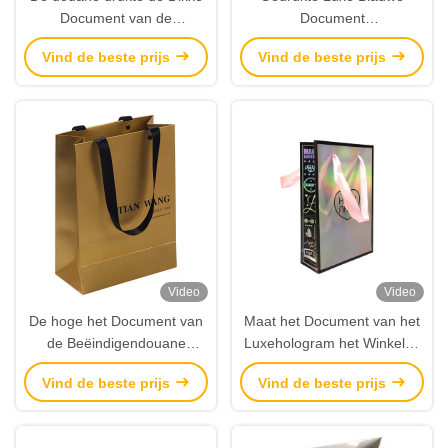
Document van de
Document
Zakkenpakketten van de
Boodschappentassenkledingstuk
Vind de beste prijs
Vind de beste prijs
Wijnalcoholische drank In
Verpakking met
het groot Fabrikant
Hologramembleem
Video
Video
De hoge het Document van
Maat het Document van het
de Beëindigendouane
Luxehologram het Winkelen
Gouden van het het Satijnlint
Zakken online met
Vind de beste prijs
Vind de beste prijs
van Horlogeszakken Kabel
Kunstwerkdruk
Logo Printing