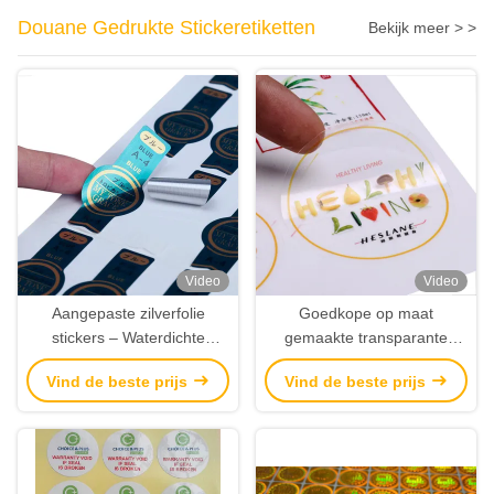
Douane Gedrukte Stickeretiketten
Bekijk meer > >
Video
Video
Aangepaste zilverfolie
Goedkope op maat
stickers – Waterdichte
gemaakte transparante
zelfklevende metallic labels
stickers waterdicht helder
Vind de beste prijs
Vind de beste prijs
met artwork print
kleeflabels met
designprinting