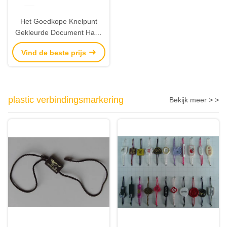
Het Goedkope Knelpunt
Gekleurde Document Hang
Tags van de ordedouane
Vind de beste prijs
met kunstwerkdruk
plastic verbindingsmarkering
Bekijk meer > >