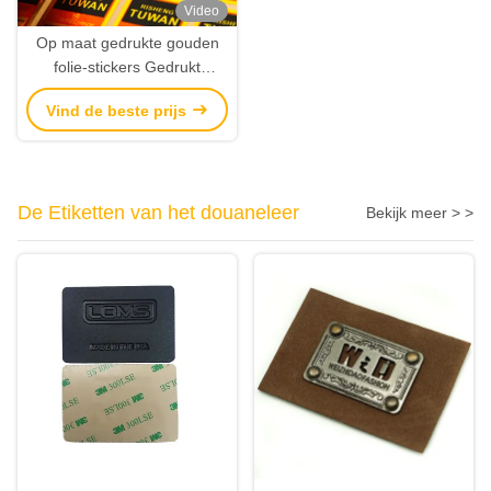
Video
Op maat gedrukte gouden
folie-stickers Gedrukt
metalen etiketten & op maat
Vind de beste prijs
gemaakt metalen stickers
De Etiketten van het douaneleer
Bekijk meer > >