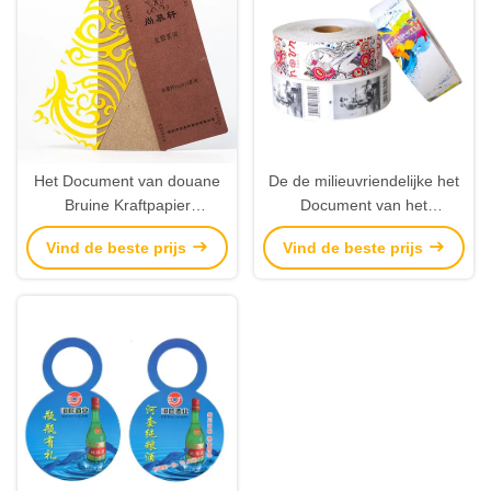
Het Document van douane
De de milieuvriendelijke het
Bruine Kraftpapier
Document van het
Schoenenmarkeringen
Douanebroodje Markeringen
Vind de beste prijs
Vind de beste prijs
Plastic Hangtags met
en Etiketten die van de
Ontwerpdruk
Kledingsschommeling
Fabrikanten drukken