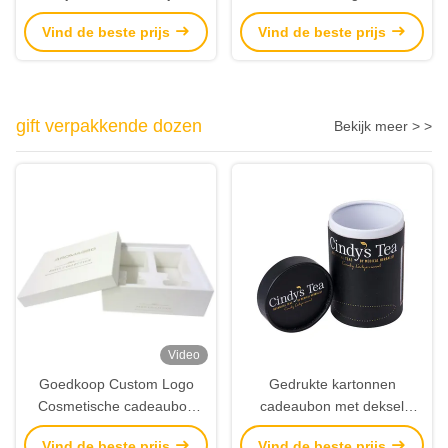
Malplaatjes Professionele
Verbindend Bindend
Vind de beste prijs
Vind de beste prijs
Vliegers
Levendig Beeld drukken
gift verpakkende dozen
Bekijk meer > >
Video
Goedkoop Custom Logo
Gedrukte kartonnen
Cosmetische cadeaubon
cadeaubon met deksel
Verpakking Kaars
Ronde cadeaubon
Vind de beste prijs
Vind de beste prijs