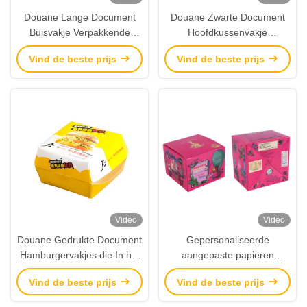
Douane Lange Document
Douane Zwarte Document
Buisvakje Verpakkende
Hoofdkussenvakje
Fabriek met Kunstwerkdruk
Verpakking met Heet het
Vind de beste prijs
Vind de beste prijs
Stempelen Purper Embleem
Video
Video
Douane Gedrukte Document
Gepersonaliseerde
Hamburgervakjes die In het
aangepaste papieren
groot Fabrikant verpakken
snoepdozen
Vind de beste prijs
Vind de beste prijs
Voedselverpakkingen met
ontwerpdruk