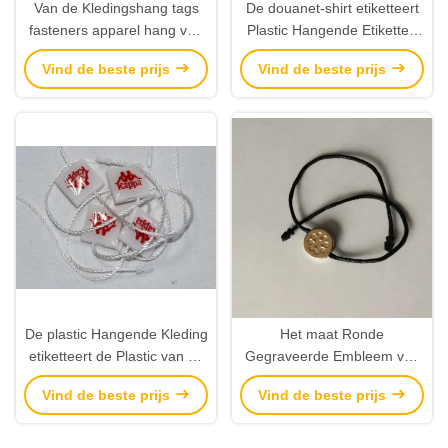
Van de Kledingshang tags
De douanet-shirt etiketteert
fasteners apparel hang van
Plastic Hangende Etiketten
het douaneproduct Plastic
Plastic Hang Tag Fasteners
Vind de beste prijs
Vind de beste prijs
de Markeringenleveranciers
String
De plastic Hangende Kleding
Het maat Ronde
etiketteert de Plastic van de
Gegraveerde Embleem van
de Dekkingsoppervlakte van
Metaalhang tags brand tags
Vind de beste prijs
Vind de beste prijs
de Verbindingsmarkering
for Kleding
Epoxy Eindigende
Leveranciers