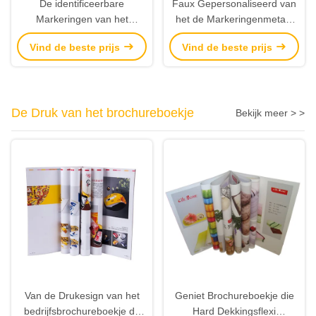
De identificeerbare
Faux Gepersonaliseerd van
Markeringen van het
het de Markeringenmetaal
Leerkledingstuk, het Flard
van de Leerbagage het
Vind de beste prijs
Vind de beste prijs
Plakband van Leerjeans het
Embleem Multidoel voor
Eindigen
Hoeden
De Druk van het brochureboekje
Bekijk meer > >
Van de Drukesign van het
Geniet Brochureboekje die
bedrijfsbrochureboekje de
Hard Dekkingsflexi