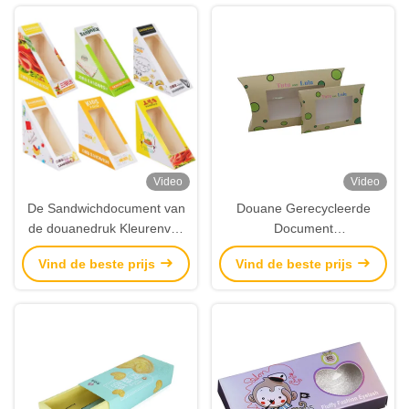
Video
Video
De Sandwichdocument van
Douane Gerecycleerde
de douanedruk Kleurenvak
Document
Verpakking met
Hoofdkussenvakje
Vind de beste prijs
Vind de beste prijs
Vensterfabrikant
Verpakking met Transparant
Venster