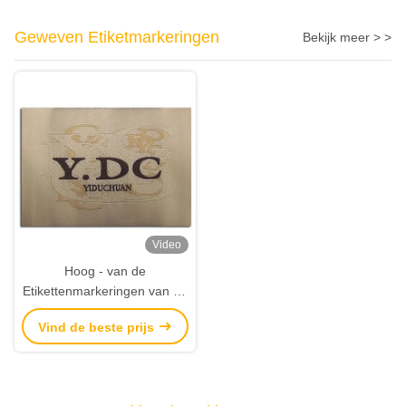
Geweven Etiketmarkeringen
Bekijk meer > >
Video
Hoog - van de
Etikettenmarkeringen van de
dichtheids het Douane
Vind de beste prijs
Geweven Hals Overhemd
Hoofdlogo fabric labels for
hats