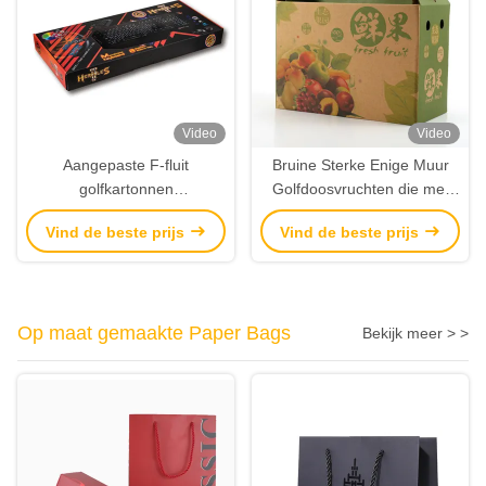
Video
Video
Aangepaste F-fluit
Bruine Sterke Enige Muur
golfkartonnen
Golfdoosvruchten die met
toetsenbordverpakking
Kunstwerkdruk verpakken
Vind de beste prijs
Vind de beste prijs
Mailerboxen Fabrikant
Op maat gemaakte Paper Bags
Bekijk meer > >