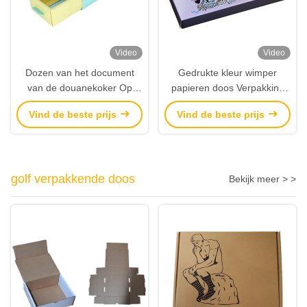
Video
Video
Dozen van het document
Gedrukte kleur wimper
van de douanekoker Op
papieren doos Verpakking
maat gemaakte
Gerecycleerde gelamineerde
Vind de beste prijs
Vind de beste prijs
verpakkende ladedozen met
kartonnen doos Leverancier
ontwerpdruk
golf verpakkende doos
Bekijk meer > >