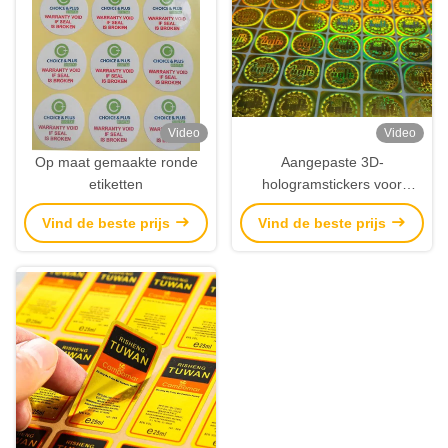
Video
Video
Op maat gemaakte ronde
Aangepaste 3D-
etiketten
hologramstickers voor
beveiliging online, niet-
Vind de beste prijs
Vind de beste prijs
herbruikbare
laserhologramlabels met
logo