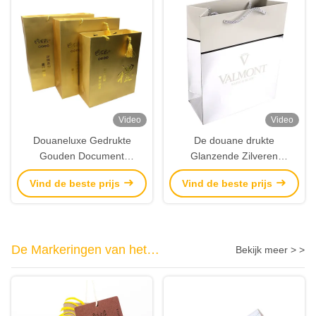
Video
Video
Douaneluxe Gedrukte
De douane drukte
Gouden Document
Glanzende Zilveren
Giftzakken met In reliëf
Document
Vind de beste prijs
Vind de beste prijs
gemaakte Logo Tassel-
Boodschappentassen met In
handvatten
reliëf gemaakt Logo
Suppliers
De Markeringen van het
Bekijk meer > >
douanekledingstuk