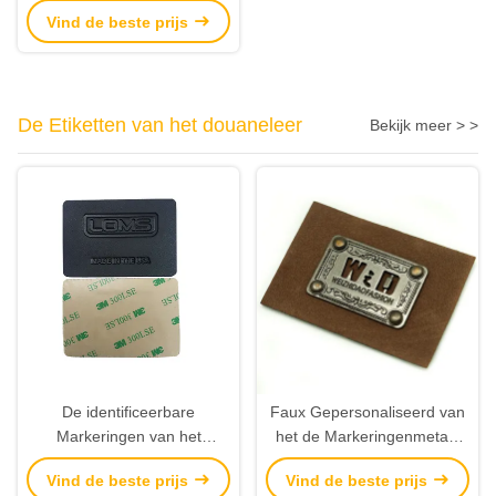
metalen etiketten & op maat
Vind de beste prijs
gemaakt metalen stickers
De Etiketten van het douaneleer
Bekijk meer > >
De identificeerbare
Faux Gepersonaliseerd van
Markeringen van het
het de Markeringenmetaal
Leerkledingstuk, het Flard
van de Leerbagage het
Vind de beste prijs
Vind de beste prijs
Plakband van Leerjeans het
Embleem Multidoel voor