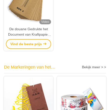
Video
De douane Gedrukte het
Document van Kraftpapier
Vlakke Zakken die van
Vind de beste prijs
Zakenveloppen
Vensterpakket kleden
De Markeringen van het
Bekijk meer > >
douanekledingstuk