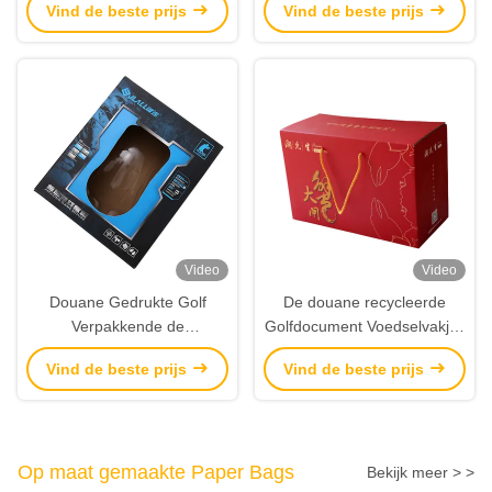
Vind de beste prijs
Vind de beste prijs
met Kunstwerk
Video
Video
Douane Gedrukte Golf
De douane recycleerde
Verpakkende de
Golfdocument Voedselvakjes
Dozenleverancier van het
die met handvatkabel
Vind de beste prijs
Vind de beste prijs
Muisvenster met
verpakken
Blaardienblad
Op maat gemaakte Paper Bags
Bekijk meer > >