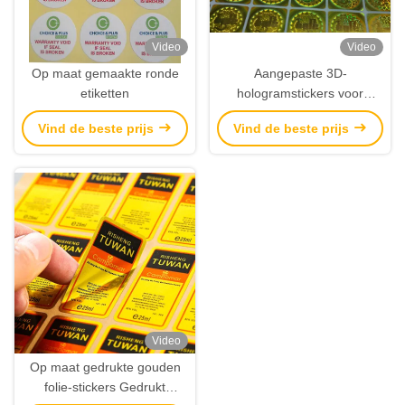
Video
Video
Op maat gemaakte ronde
Aangepaste 3D-
etiketten
hologramstickers voor
beveiliging online, niet-
Vind de beste prijs
Vind de beste prijs
herbruikbare
laserhologramlabels met
logo
Video
Op maat gedrukte gouden
folie-stickers Gedrukt