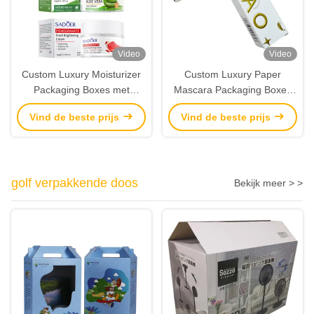
Video
Video
Custom Luxury Moisturizer
Custom Luxury Paper
Packaging Boxes met
Mascara Packaging Boxes
zilveren folie logo High-End
met Gold Foil Stamping &
Vind de beste prijs
Vind de beste prijs
Cosmetic Paper Box
Embossed Logo
Manufacturer
golf verpakkende doos
Bekijk meer > >