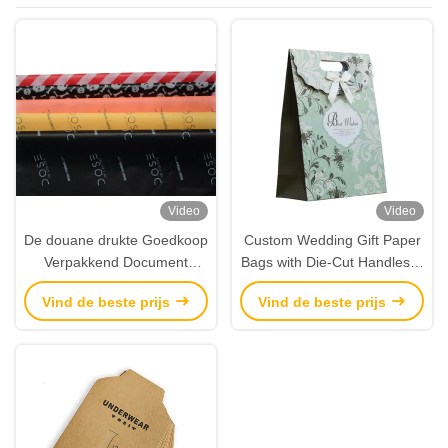
Video
Video
De douane drukte Goedkoop
Custom Wedding Gift Paper
Verpakkend Document
Bags with Die-Cut Handles &
Gemerkt Papieren zakdoekje
Ribbon – Luxury Party &
Vind de beste prijs
Vind de beste prijs
Verpakkingsgroothandel
Event Packaging