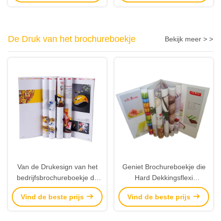
Eindigen
Hoeden
De Druk van het brochureboekje
Bekijk meer > >
Van de Drukesign van het
Geniet Brochureboekje die
bedrijfsbrochureboekje de
Hard Dekkingsflexi
Malplaatjes Professionele
Verbindend Bindend
Vind de beste prijs
Vind de beste prijs
Vliegers
Levendig Beeld drukken