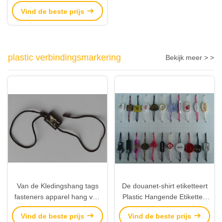
Tags van de ordedouane
Vind de beste prijs
met kunstwerkdruk
plastic verbindingsmarkering
Bekijk meer > >
Van de Kledingshang tags
De douanet-shirt etiketteert
fasteners apparel hang van
Plastic Hangende Etiketten
het douaneproduct Plastic
Plastic Hang Tag Fasteners
Vind de beste prijs
Vind de beste prijs
de Markeringenleveranciers
String