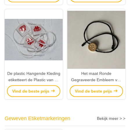
De plastic Hangende Kleding
Het maat Ronde
etiketteert de Plastic van de
Gegraveerde Embleem van
de Dekkingsoppervlakte van
Metaalhang tags brand tags
Vind de beste prijs
Vind de beste prijs
de Verbindingsmarkering
for Kleding
Epoxy Eindigende
Leveranciers
Geweven Etiketmarkeringen
Bekijk meer > >