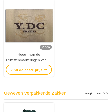
Video
Hoog - van de
Etikettenmarkeringen van de
dichtheids het Douane
Vind de beste prijs
Geweven Hals Overhemd
Hoofdlogo fabric labels for
hats
Geweven Verpakkende Zakken
Bekijk meer > >