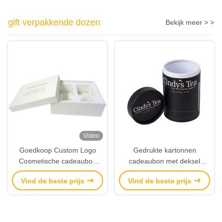
gift verpakkende dozen
Bekijk meer > >
Video
Goedkoop Custom Logo
Gedrukte kartonnen
Cosmetische cadeaubon
cadeaubon met deksel
Verpakking Kaars
Ronde cadeaubon
Vind de beste prijs
Vind de beste prijs
Verpakking Presentatie
Verpakking Te koop
dozen Met deksel