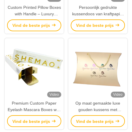
Custom Printed Pillow Boxes
Persoonlijk gedrukte
with Handle – Luxury
kussendoos van kraftpapier
Packaging for Wigs, Hair
met helder venster ¢
Vind de beste prijs
Vind de beste prijs
Extensions & Accessories
milieuvriendelijke verpakking
voor cadeaus en
detailhandel
Video
Video
Premium Custom Paper
Op maat gemaakte luxe
Eyelash Mascara Boxes with
gouden kussens met
Gold Foil & Embossed Logo
handvat voor pruiken ️
Vind de beste prijs
Vind de beste prijs
– Luxury Cosmetic Paper
Premium haarverlenging
Packaging
geschenkverpakking