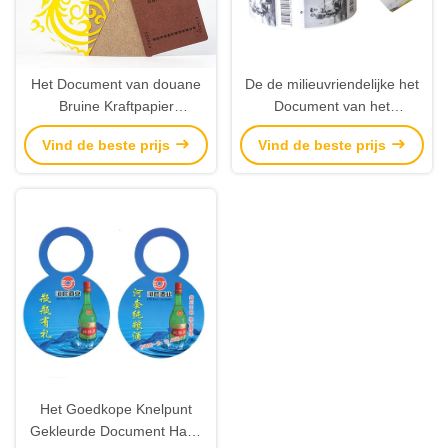
Het Document van douane
De de milieuvriendelijke het
Bruine Kraftpapier
Document van het
Schoenenmarkeringen
Douanebroodje Markeringen
Vind de beste prijs
Vind de beste prijs
Plastic Hangtags met
en Etiketten die van de
Ontwerpdruk
Kledingsschommeling
Fabrikanten drukken
Het Goedkope Knelpunt
Gekleurde Document Hang