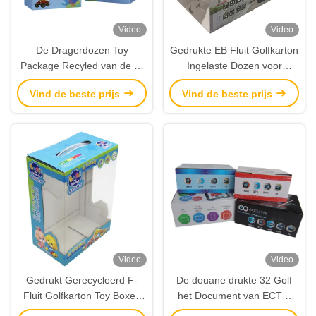
Video
Video
De Dragerdozen Toy
Gedrukte EB Fluit Golfkarton
Package Recyled van de e-
Ingelaste Dozen voor
Fluit Golfkarton Autobodem
Huishoudapparaat
Vind de beste prijs
Vind de beste prijs
Video
Video
Gedrukt Gerecycleerd F-
De douane drukte 32 Golf
Fluit Golfkarton Toy Boxes
het Document van ECT B
Window Carrier Packaging
Fluit Verpakkende Vakjes