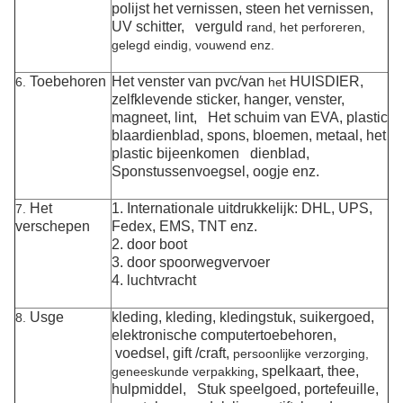
polijst het vernissen, steen het vernissen,
UV schitter, verguld
rand, het perforeren,
gelegd eindig, vouwend enz.
Toebehoren
Het venster van pvc/van
HUISDIER,
6.
het
zelfklevende sticker, hanger, venster,
magneet,
lint, Het schuim van EVA, plastic
blaardienblad, spons, bloemen, metaal, het
plastic
bijeenkomen dienblad,
Sponstussenvoegsel, oogje enz.
Het
1. Internationale uitdrukkelijk: DHL, UPS,
7.
verschepen
Fedex, EMS, TNT enz.
2. door boot
3. door spoorwegvervoer
4. luchtvracht
Usge
kleding, kleding, kledingstuk, suikergoed,
8.
elektronische computertoebehoren,
voedsel, gift /craft,
persoonlijke verzorging,
, spelkaart, thee,
geneeskunde verpakking
hulpmiddel, Stuk speelgoed, portefeuille,