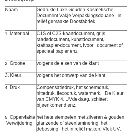
Naam
Gedrukte Luxe Gouden Kosmetische
Document Vakje Verpakkingsdouane In
reliëf gemaakte Doosfabriek
Materiaal
C1S of C2S-kaartdocument, grijs
1.
raadsdocument, kunstdocument,
kraftpapier-document,
ivoor document
of
speciaal papier enz.
Grootte
volgens de eisen van de klant
2.
3. Kleur
volgens het ontwerp van de klant
Druk
Compensatiedruk, het schermdruk,
4.
hittedruk, flexodruk, watermerk. De Kleur
van CMYK 4, UVdeklaag, schittert
bijeenkomend enz.
Oppervlakte
het hete stempelen met zilveren & gouden,
5.
Verwijdering
glanzende of steenlaminering, het
debossing het in reliëf maken, Vlek UV,