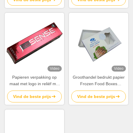
logo voor schoonheid en
Leverancier
huidverzorging producten
Video
Video
Papieren verpakking op
Groothandel bedrukt papier
maat met logo in reliëf met
Frozen Food Boxes
zilveren foliedruk
Verpakking Leveranciers te
Vind de beste prijs
Vind de beste prijs
koop