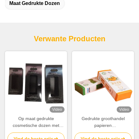
Maat Gedrukte Dozen
Verwante Producten
Video
Video
Op maat gedrukte
Gedrukte groothandel
cosmetische dozen met
papieren
venster. Luxe papieren
voedselverpakkingsdoos
Vind de beste prijs
Vind de beste prijs
verpakkingen met warm folie
Kartonnen voedseldozen