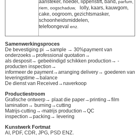
aansteker, noedel, lippenstift, band,
parfum,
lolly, kaars, kauwgom,
riem, oogschaduw,
cake, oogroom, gezichtsmasker,
schoonheidsmiddelen,
telefoongeval
enz.
Samenwerkingsproces
De bevestiging pi →sample → 30%payment van
onderzoeks→professional quotation→
als desposit→ gebeëindigd schikken production→ -
producten inspection→
informeer de payment→arranging delivery→ goederen van
leveringstime→balance
De dienst van Received→naverkoop
Productiestroom
Grafische ontwerp→ plaat die paper→printing→film
lamination→ burning→cutting
Matrijs-cutting→-matrijs production→QC
inspection→packing→ levering
Kunstwerk Fortmat
AI, PDF, CDR, JPG, PSD ENZ.