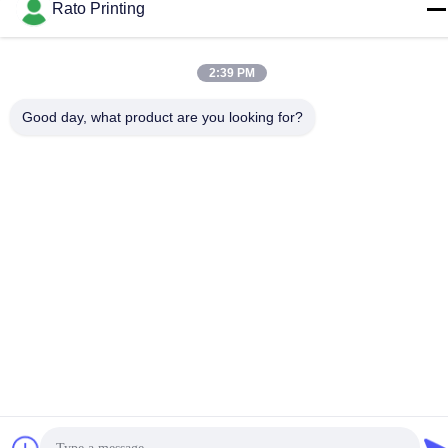
Rato Printing
Privacybeleid
|
Sitemap
| China Goed Kwaliteit aangepaste
2:39 PM
verpakking vakken Auteursrecht © 2019-2026 Rato Printing Ltd
Good day, what product are you looking for?
Allemaal. Alle rechten voorbehouden.