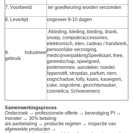
7. Voorbeeld
ter goedkeuring worden verzonden
8. Levertijd
ongeveer 8-10 dagen
A
kleding, kleding, kleding, drank,
snoep, computeraccessoires,
elektronisch, eten, cadeau / handwerk,
persoonlijke verzorging,
9. Industrieel
medicijnverpakking
Speelkaart, thee,
gebruik
gereedschap, speelgoed,
portemonnee, aansteker, noedel,
lippenstift, stropdas,
parfum, riem,
oogschaduw, lolly, kaars, kauwgom,
cake, oogcrème, gezichtsmasker,
cosmetica
, Schoenen
enz
Samenwerkingsproces
Onderzoek → professionele offerte → bevestiging PI →
monster → 30% betaling
als aanbetaling → productie regelen → inspectie van
afgewerkte producten →