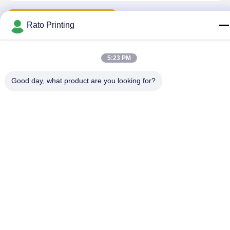
Neem Contact Met Ons Op
Rato Printing
5:23 PM
Privacybeleid
|
Sitemap
| China Goed Kwaliteit aangepaste
verpakking vakken Auteursrecht © 2019-2026 Rato Printing Ltd
Good day, what product are you looking for?
Allemaal. Alle rechten voorbehouden.