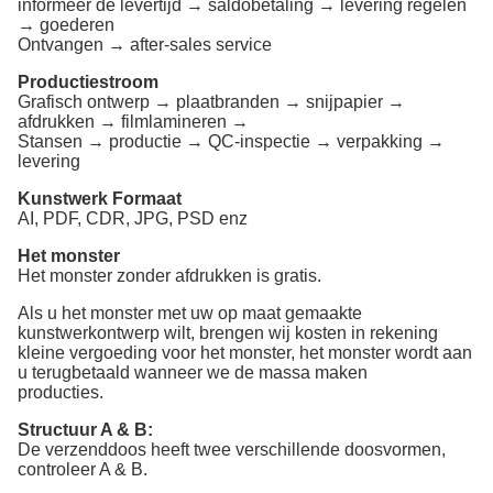
informeer de levertijd → saldobetaling → levering regelen
→ goederen
Ontvangen → after-sales service
Productiestroom
Grafisch ontwerp → plaatbranden → snijpapier →
afdrukken → filmlamineren →
Stansen → productie → QC-inspectie → verpakking →
levering
Kunstwerk Formaat
AI, PDF, CDR, JPG, PSD enz
Het monster
Het monster zonder afdrukken is gratis.
Als u het monster met uw op maat gemaakte
kunstwerkontwerp wilt, brengen wij kosten in rekening
kleine vergoeding voor het monster, het monster wordt aan
u terugbetaald wanneer we de massa maken
producties.
Structuur A & B:
De verzenddoos heeft twee verschillende doosvormen,
controleer A & B.