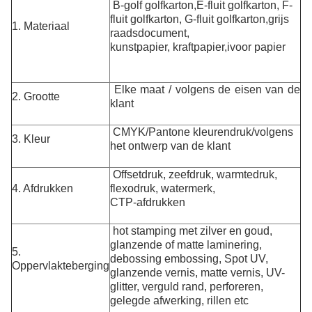
B-golf golfkarton,
E-fluit golfkarton, F-
fluit golfkarton, G-fluit golfkarton,
grijs
1. Materiaal
raadsdocument,
kunstpapier, kraftpapier,
ivoor papier
Elke maat / volgens de eisen van de
2. Grootte
klant
CMYK/Pantone kleurendruk/volgens
3. Kleur
het ontwerp van de klant
Offsetdruk, zeefdruk, warmtedruk,
4. Afdrukken
flexodruk, watermerk,
CTP-afdrukken
hot stamping met zilver en goud,
glanzende of matte laminering,
5.
debossing embossing, Spot UV,
Oppervlakteberging
glanzende vernis, matte vernis, UV-
glitter, verguld
rand, perforeren,
gelegde afwerking, rillen etc