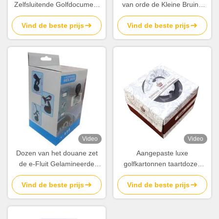
Zelfsluitende Golfdocument
van orde de Kleine Bruine
Vakjes Flessen Verpakkende
Kraftpapier F Fluit voor
Vind de beste prijs
Vind de beste prijs
Leverancier
Verkoop verpakken
Video
Video
Dozen van het douane zet
Aangepaste luxe
de e-Fluit Gelamineerde
golfkartonnen taartdozen
Golfkarton voor Telefoon
groothandel afdrukken met
Vind de beste prijs
Vind de beste prijs
Pakket op
handvat