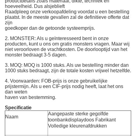
productdetails zoals materiaal, dikte, techniek en
hoeveelheid. Dus alsjeblieft
Raadpleeg onze verkoopafdeling voordat u een bestelling
plaatst. In de meeste gevallen zal de definitieve offerte dat
zijn
goedkoper dan de getoonde systeemprijs.
2. MONSTER: Als u geïnteresseerd bent in onze
producten, kunt u ons om gratis monsters vragen. Maar wij
niet veroorloven de vrachtkosten. De doorlooptijd van het
monster bedraagt ​​3-5 dagen.
3. MOQ: MOQ is 1000 stuks. Als uw bestelling minder dan
1000 stuks bedraagt, zijn de totale kosten vrijwel hetzelfde.
4. Voorwaarden: FOB-prijs is onze gebruikelijke
prijstermijn. Als u een CIF-prijs nodig heeft, laat het ons
dan weten
haven van bestemming.
Specificatie
Aangepaste sterke gegolfde
Naam
toonbankdisplaydoos Fabrikant
Volledige kleurenafdrukken