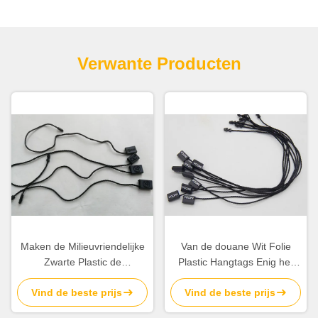
Verwante Producten
Maken de Milieuvriendelijke
Van de douane Wit Folie
Zwarte Plastic de
Plastic Hangtags Enig het
Bandmarkeringen van de
Beëindigenkoord van Logo
Vind de beste prijs
Vind de beste prijs
ordedouane Logo Single
Black Plastic Tags Small
End String in reliëf