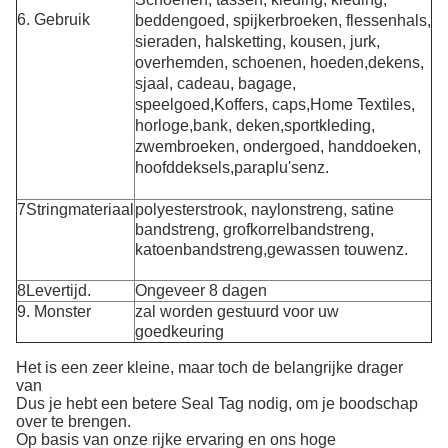
6. Gebruik
beddengoed, spijkerbroeken, flessenhals,
sieraden, halsketting, kousen, jurk,
overhemden, schoenen, hoeden,
dekens
,
sjaal, cadeau, bagage,
speelgoed,
Koffers, caps,
Home Textiles,
horloge,
bank, deken,
sportkleding,
zwembroeken, ondergoed, handdoeken,
hoofddeksels,
paraplu's
enz.
7Stringmateriaal
polyesterstrook,
naylonstreng, satine
bandstreng, grofkorrelbandstreng,
katoenbandstreng,
gewassen touw
enz.
8Levertijd.
Ongeveer 8 dagen
9. Monster
zal worden gestuurd voor uw
goedkeuring
Het is een zeer kleine, maar toch de belangrijke drager
van
Dus je hebt een betere Seal Tag nodig, om je boodschap
over te brengen.
Op basis van onze rijke ervaring en ons hoge