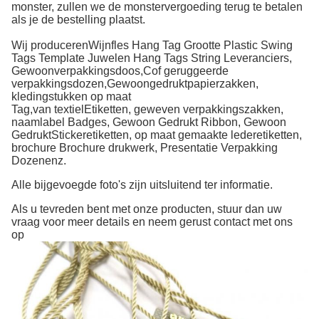
monster, zullen we de monstervergoeding terug te betalen
als je de bestelling plaatst.
Wij produceren
Wijnfles Hang Tag Grootte Plastic Swing
Tags Template Juwelen Hang Tags String Leveranciers
,
Gewoon
verpakkingsdoos
,
C
of geruggeerde
verpakkingsdozen,
Gewoon
gedrukt
papierzakken,
kledingstukken op maat
Tag,
van textiel
Etiketten, geweven verpakkingszakken,
naamlabel
Badges,
Gewoon
Gedrukt
Ribbon,
Gewoon
Gedrukt
Stickeretiketten, op maat gemaakte lederetiketten,
brochure
Brochure
drukwerk,
Presentatie
Verpakking
Dozen
enz.
Alle bijgevoegde foto's zijn uitsluitend ter informatie.
Als u tevreden bent met onze producten, stuur dan uw
vraag voor meer details en neem gerust contact met ons
op