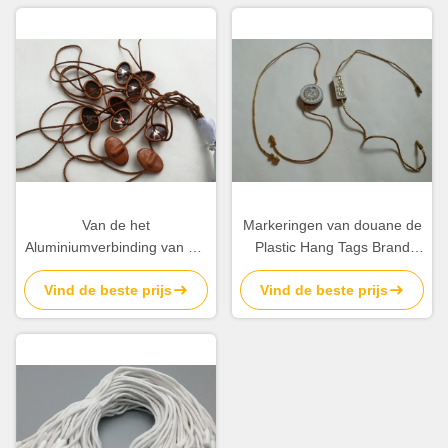
Van de het
Markeringen van douane de
Aluminiumverbinding van het
Plastic Hang Tags Brand
douane Goedkope
Name Swing voor Koord van
Vind de beste prijs
Vind de beste prijs
Kledingstuk de
Kleren het Dubbele Einden
Veiligheidsmarkeringen
Koord Gedrukt Logo
Wholesale