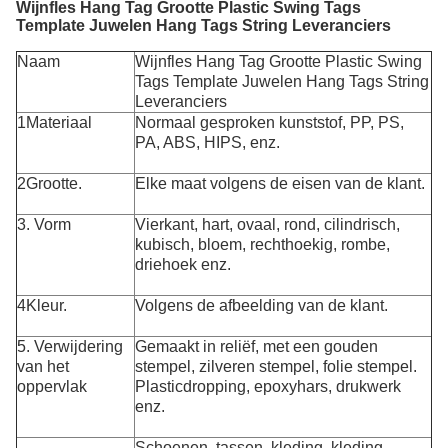
Wijnfles Hang Tag Grootte Plastic Swing Tags
Template Juwelen Hang Tags String Leveranciers
Naam
Wijnfles Hang Tag Grootte Plastic Swing
Tags Template Juwelen Hang Tags String
Leveranciers
1Materiaal
Normaal gesproken kunststof, PP, PS,
PA, ABS, HIPS, enz.
2Grootte.
Elke maat volgens de eisen van de klant.
3. Vorm
Vierkant, hart, ovaal, rond, cilindrisch,
kubisch, bloem, rechthoekig, rombe,
driehoek enz.
4Kleur.
Volgens de afbeelding van de klant.
5. Verwijdering
Gemaakt in reliëf, met een gouden
van het
stempel, zilveren stempel, folie stempel.
oppervlak
Plasticdropping, epoxyhars, drukwerk
enz.
Schoenen, tassen, kleding, kleding,