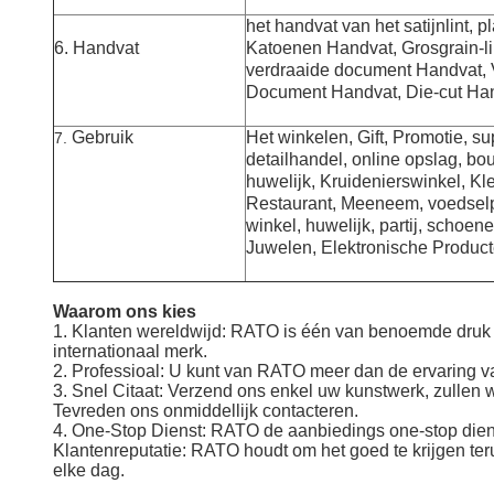
het handvat van het satijnlint, 
6. Handvat
Katoenen Handvat, Grosgrain-li
verdraaide document Handvat, 
Document Handvat, Die-cut Ha
Gebruik
Het winkelen, Gift, Promotie, s
7.
detailhandel, online opslag, bo
huwelijk, Kruidenierswinkel, K
Restaurant,
Meeneem,
voedselp
winkel, huwelijk, partij, schoen
Juwelen,
Elektronische Produc
Waarom ons kies
1. Klanten wereldwijd: RATO is één van benoemde druk 
internationaal
merk.
2. Professioal: U kunt van RATO meer dan de ervaring va
3. Snel Citaat: Verzend ons enkel uw kunstwerk, zullen w
Tevreden ons onmiddellijk contacteren.
4. One-Stop Dienst: RATO de aanbiedings one-stop dienst
Klantenreputatie: RATO houdt om het goed te krijgen ter
elke dag.