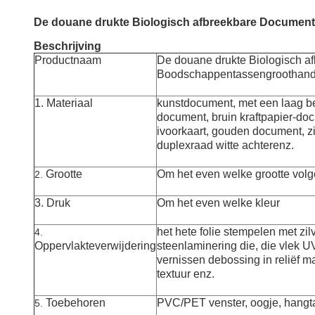
De douane drukte Biologisch afbreekbare Docume
Beschrijving
Productnaam
De douane drukte Biologisch a
Boodschappentassengroothand
1. Materiaal
kunstdocument, met een laag be
document, bruin kraftpapier-do
ivoorkaart, gouden document, zi
duplexraad witte achterenz.
Grootte
Om het even welke grootte volg
2.
3. Druk
Om het even welke kleur
het hete folie stempelen met zi
4.
Oppervlakteverwijdering
steenlaminering die, die vlek UV
vernissen debossing in reliëf ma
textuur enz.
Toebehoren
PVC/PET venster, oogje, hangta
5.