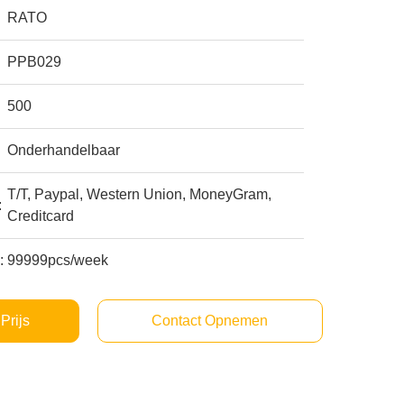
RATO
PPB029
500
Onderhandelbaar
T/T, Paypal, Western Union, MoneyGram,
:
Creditcard
:
99999pcs/week
Prijs
Contact Opnemen