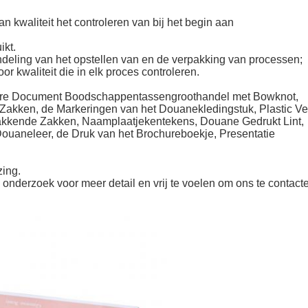
 aan kwaliteit het controleren van bij het begin aan
ikt.
deling van het opstellen van en de verpakking van processen;
or kwaliteit die in elk proces controleren.
are Document Boodschappentassengroothandel met Bowknot
,
Zakken,
de Markeringen
van
het
Douane
kledingstuk,
Plastic Ve
akkende Zakken, Naamplaatje
kentekens,
Douane
Gedrukt
Lint,
ouaneleer, de Druk
van
het
Brochure
boekje,
Presentatie
ing.
onderzoek voor meer detail en vrij te voelen om ons te contact