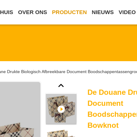
HUIS
OVER ONS
PRODUCTEN
NIEUWS
VIDEO
ne Drukte Biologisch Afbreekbare Document Boodschappentassengro
De Douane Dru
Document
Boodschappen
Bowknot