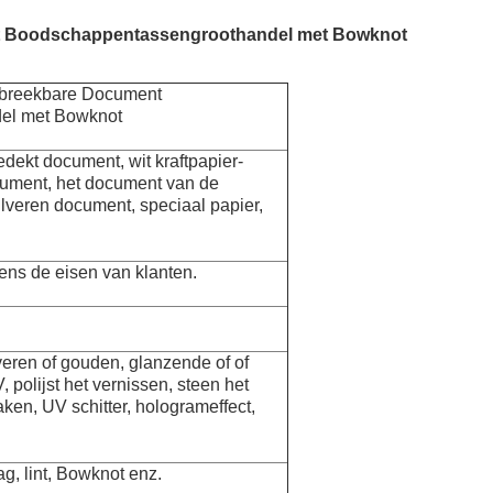
nt Boodschappentassengroothandel met Bowknot
fbreekbare Document
el met Bowknot
dekt document, wit kraftpapier-
cument, het document van de
lveren document, speciaal papier,
ens de eisen van klanten.
lveren of gouden, glanzende of of
, polijst het vernissen, steen het
ken, UV schitter, hologrameffect,
g, lint, Bowknot
enz.