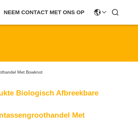
NEEM CONTACT MET ONS OP
othandel Met Bowknot
kte Biologisch Afbreekbare
tassengroothandel Met