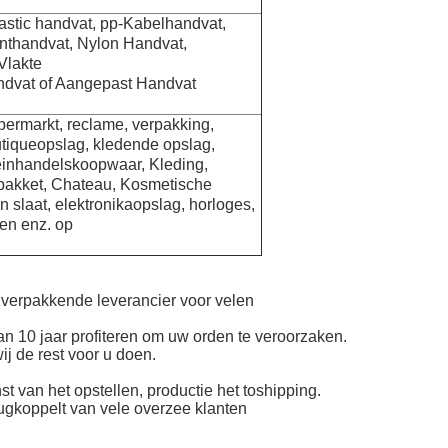
plastic handvat, pp-Kabelhandvat,
nthandvat, Nylon Handvat,
Vlakte
ndvat of Aangepast Handvat
upermarkt, reclame,
verpakking,
utiqueopslag, kledende opslag,
leinhandelskoopwaar, Kleding,
akket, Chateau, Kosmetische
en slaat,
elektronikaopslag, horloges,
ten
enz. op
verpakkende leverancier voor velen
n 10 jaar profiteren om uw orden te veroorzaken.
ij de rest voor u doen.
 van het opstellen, productie het toshipping.
ugkoppelt van vele overzee klanten