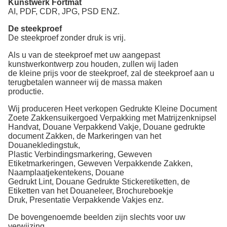
Kunstwerk Fortmat
AI, PDF, CDR, JPG, PSD ENZ.
De steekproef
De steekproef zonder druk is vrij.
Als u van de steekproef met uw aangepast
kunstwerkontwerp zou houden, zullen wij laden
de kleine prijs voor de steekproef, zal de steekproef aan u
terugbetalen wanneer wij de massa maken
productie.
Wij produceren
Heet verkopen Gedrukte Kleine Document
Zoete Zakkensuikergoed Verpakking met Matrijzenknipsel
Handvat
,
Douane Verpakkend Vakje, Douane gedrukte
document Zakken,
de Markeringen
van
het
Douane
kledingstuk,
Plastic Verbindings
markering, Geweven
Etiketmarkeringen, Geweven Verpakkende Zakken,
Naamplaatje
kentekens,
Douane
Gedrukt
Lint,
Douane Gedrukte Stickeretiketten, de
Etiketten van het
Douaneleer, Brochure
boekje
Druk,
Presentatie
Verpakkende Vakjes enz.
De bovengenoemde beelden zijn slechts voor uw
verwijzing.