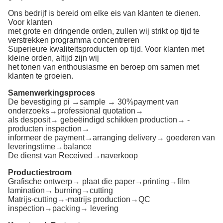
Ons bedrijf is bereid om elke eis van klanten te dienen.
Voor klanten
met grote en dringende orden, zullen wij strikt op tijd te
verstrekken programma concentreren
Superieure kwaliteitsproducten op tijd. Voor klanten met
kleine orden, altijd zijn wij
het tonen van enthousiasme en beroep om samen met
klanten te groeien.
Samenwerkingsproces
De bevestiging pi →sample → 30%payment van
onderzoeks→professional quotation→
als desposit→ gebeëindigd schikken production→ -
producten inspection→
informeer de payment→arranging delivery→ goederen van
leveringstime→balance
De dienst van Received→naverkoop
Productiestroom
Grafische ontwerp→ plaat die paper→printing→film
lamination→ burning→cutting
Matrijs-cutting→-matrijs production→QC
inspection→packing→ levering