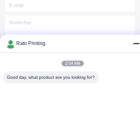
Rato Printing
Neem Contact Met Ons Op
2:34 AM
Good day, what product are you looking for?
Privacybeleid
|
Sitemap
| China Goed Kwaliteit aangepaste
verpakking vakken Auteursrecht © 2019-2026 Rato Printing Ltd
Allemaal. Alle rechten voorbehouden.