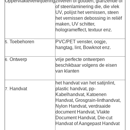
Oppervlakteverwijdering
zilveren of gouden, glanzende of
of steenlaminering die, die vlek
UV, polijst het vernissen, steen
het vernissen debossing in reliëf
maken, UV schitter,
hologrameffect, textuur enz.
Toebehoren
PVC/PET venster, oogje,
5.
hangtag, lint,
Bowknot
enz.
Ontwerp
vrije perfecte ontwerpen
6.
beschikbaar volgens de eisen
van klanten
het handvat van het satijnlint,
Handvat
plastic handvat, pp-
7.
Kabelhandvat, Katoenen
Handvat, Grosgrain-linthandvat,
Nylon Handvat, verdraaide
document Handvat, Vlakte
Document Handvat, Die-cut
Handvat of Aangepast Handvat