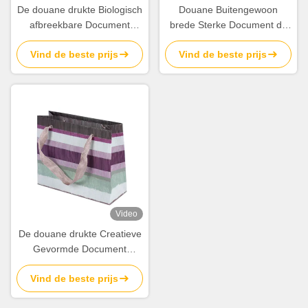
De douane drukte Biologisch
Douane Buitengewoon
afbreekbare Document
brede Sterke Document de
Boodschappentassengroothandel
Kostendruk van Merkzakken
Vind de beste prijs
Vind de beste prijs
met Bowknot
met Glanzende Laminering
Video
De douane drukte Creatieve
Gevormde Document
Gestreepte het Document
Vind de beste prijs
van Productzakken Zakken