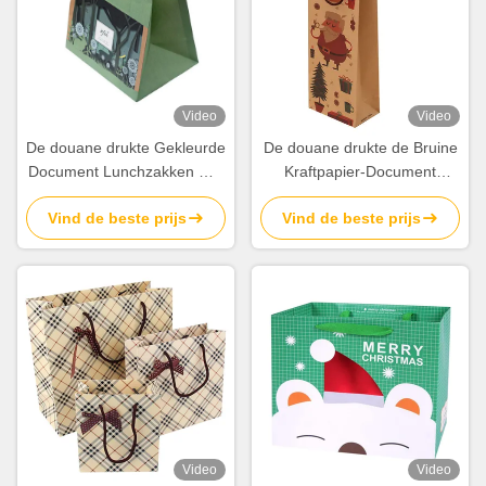
Video
Video
De douane drukte Gekleurde
De douane drukte de Bruine
Document Lunchzakken met
Kraftpapier-Document
de Handvattenfabriek van
Zakken van de Wijngift met
Vind de beste prijs
Vind de beste prijs
het Matrijzenknipsel
Katoenen Handvattenmassa
Video
Video